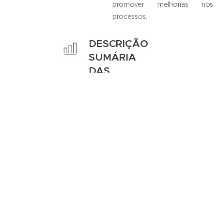
promover melhorias nos
processos.
DESCRIÇÃO
SUMÁRIA
DAS
FUNÇÕES
Solucionar ou direcionar às
áreas responsáveis as
ocorrências originadas através
do atendimento receptivo ou
canais
web
. Cumprir prazos de
resolução das solicitações sob
sua responsabilidade. Extrair
informações diárias sobre as
ocorrências registradas,
analisando os resultados e