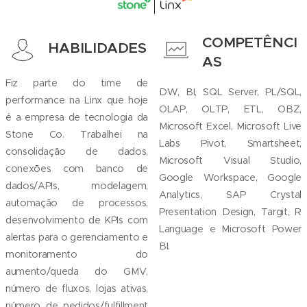
COMPETÊNCI
HABILIDADES
AS
Fiz parte do time de
DW, BI, SQL Server, PL/SQL,
performance na Linx que hoje
OLAP, OLTP, ETL, OBZ,
é a empresa de tecnologia da
Microsoft Excel, Microsoft Live
Stone Co. Trabalhei na
Labs Pivot, Smartsheet,
consolidação de dados,
Microsoft Visual Studio,
conexões com banco de
Google Workspace, Google
dados/APIs, modelagem,
Analytics, SAP Crystal
automação de processos,
Presentation Design, Targit, R
desenvolvimento de KPIs com
Language e Microsoft Power
alertas para o gerenciamento e
BI.
monitoramento do
aumento/queda do GMV,
número de fluxos, lojas ativas,
número de pedidos/fulfillment